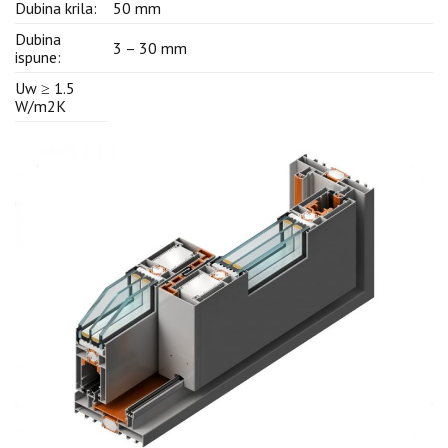
Dubina krila:
50 mm
Dubina
3 – 30 mm
ispune:
Uw ≥ 1.5
W/m2K