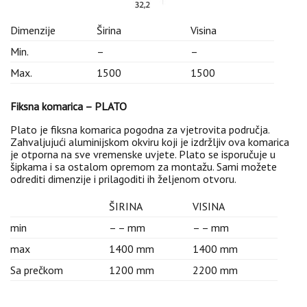
Dimenzije
Širina
Visina
Min.
–
–
Max.
1500
1500
Fiksna komarica – PLATO
Plato je fiksna komarica pogodna za vjetrovita područja.
Zahvaljujući aluminijskom okviru koji je izdržljiv ova komarica
je otporna na sve vremenske uvjete. Plato se isporučuje u
šipkama i sa ostalom opremom za montažu. Sami možete
odrediti dimenzije i prilagoditi ih željenom otvoru.
ŠIRINA
VISINA
min
– – mm
– – mm
max
1400 mm
1400 mm
Sa prečkom
1200 mm
2200 mm