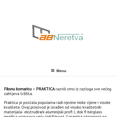
Skip
to
content
Menu
Fiksnu komaricu – PRAKTICA
razvili smo iz razloga sve većeg
zahtjeva tržišta.
Praktica je postala popularna radi njezine niske cijene i visoke
kvalitete. Ovaj proizvod je izrađen od visoko kvalitetnih
materijala- ekstrudirani aluminijski profi l, dok fi berglass
mrežica osigurava veću izdržljivost. Garantira otpornost na